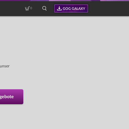
0
GOG GALAXY
 unser
ngebote