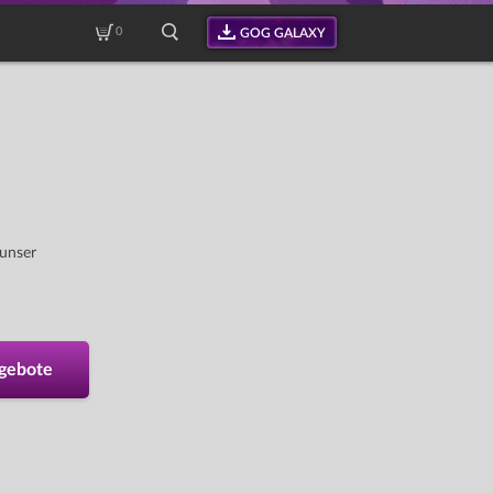
0
GOG GALAXY
 unser
ngebote