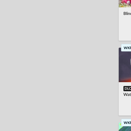
magyar
Bli
hrvatski
bahasa Indonesia
italiano
WK
日本語
한국어
nederlands
norsk
DL
polski
Wat
português
română
WK
русский