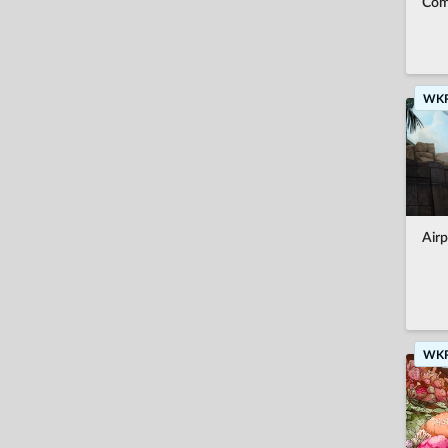
Comp
-
Tryb kooperacji
العربية
Wciągająca fabuła
Osiągnięcia
Português do Brasil
Klimatyczna
Tabele wyników
中文(简体)
Fantasy
WK
Obsługa kontrolera
český
Strategiczna
Zapisy gier w chmurze
Dansk
2D
Overlay
Deutsch
RPG
Air
Tryb wieloosobowy
English
Klasyczne
español
Pokaż wszystkie tagi
Español (AL)
Suomi
WK
français
Ελληνικά