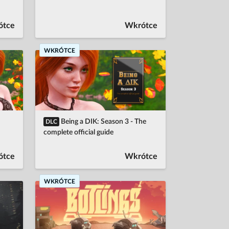
ótce
Wkrótce
WKRÓTCE
Being a DIK: Season 3 - The
DLC
complete official guide
ótce
Wkrótce
WKRÓTCE