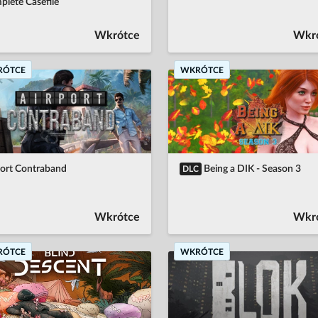
lete Casefile
Wkrótce
Wkr
RÓTCE
WKRÓTCE
port Contraband
Being a DIK - Season 3
DLC
Wkrótce
Wkr
RÓTCE
WKRÓTCE