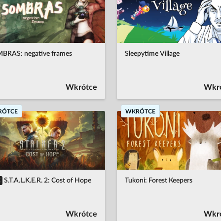
BRAS: negative frames
Sleepytime Village
Wkrótce
Wkr
RÓTCE
WKRÓTCE
S.T.A.L.K.E.R. 2: Cost of Hope
Tukoni: Forest Keepers
C
Wkrótce
Wkr