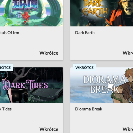
tals Of Irm
Dark Earth
Wkrótce
Wkr
RÓTCE
WKRÓTCE
 Tides
Diorama Break
Wkrótce
Wkr