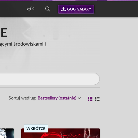
0
GOG GALAXY
E
ącymi środowiskami i
Sortuj według:
Bestsellery (ostatnie)
WKRÓTCE