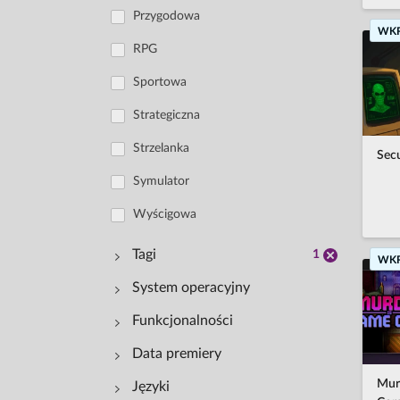
Przygodowa
WK
RPG
Sportowa
Strategiczna
Strzelanka
Secu
Symulator
Wyścigowa
Tagi
1
WK
System operacyjny
Funkcjonalności
Windows
Przygodowa
Data premiery
macOS
Tryb jednoosobowy
Akcji
Murd
Języki
Linux
Tryb wieloosobowy
Niezależne