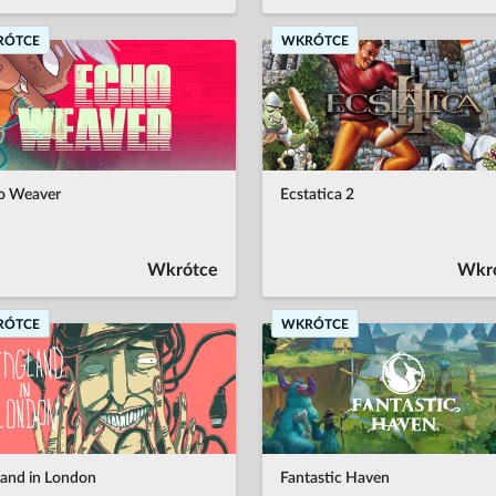
RÓTCE
WKRÓTCE
o Weaver
Ecstatica 2
Wkrótce
Wkr
RÓTCE
WKRÓTCE
land in London
Fantastic Haven