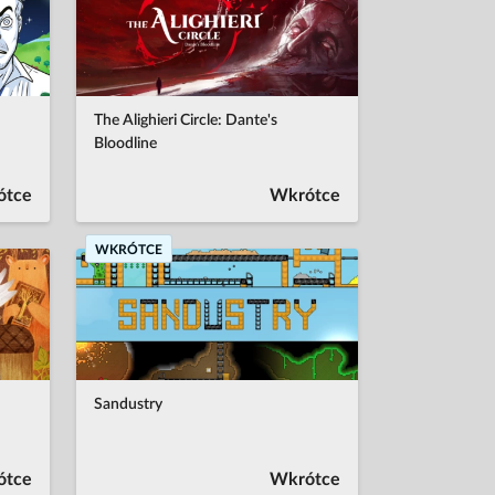
The Alighieri Circle: Dante's
Bloodline
ótce
Wkrótce
WKRÓTCE
Sandustry
ótce
Wkrótce