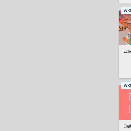
WK
Ech
WK
Eng