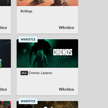
Botlings
ótce
Wkrótce
WKRÓTCE
Cronos: Lazarus
DLC
ótce
Wkrótce
WKRÓTCE