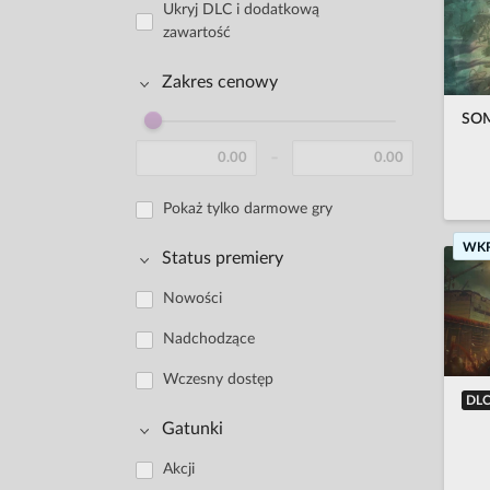
Ukryj DLC i dodatkową
zawartość
Zakres cenowy
SOM
-
Pokaż tylko darmowe gry
WK
Status premiery
Nowości
Nadchodzące
Wczesny dostęp
DL
Gatunki
Akcji