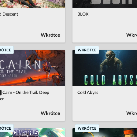
nd Descent
BLOK
Wkrótce
Wkr
RÓTCE
WKRÓTCE
Cairn - On the Trail: Deep
Cold Abyss
C
er
Wkrótce
Wkr
RÓTCE
WKRÓTCE