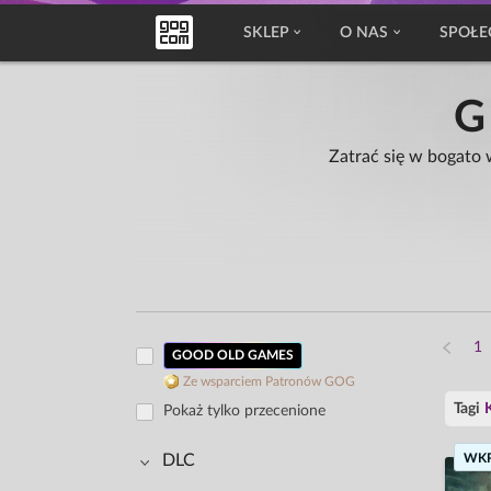
SKLEP
O NAS
SPOŁE
Zatrać się w bogato
GOOD OLD GAMES
Ze wsparciem Patronów GOG
Tagi
Pokaż tylko przecenione
DLC
WK