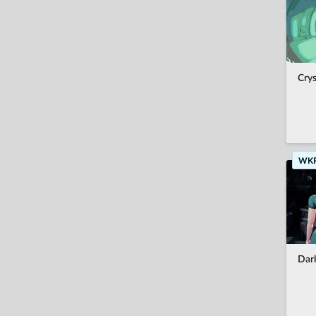
svenska
ไทย
Türkçe
Crys
Українська
Tiếng Việt
中文(繁體)
WK
Dark