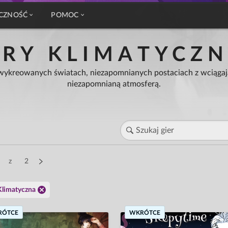
CZNOŚĆ
POMOC
GRY KLIMATYCZN
 wykreowanych światach, niezapomnianych postaciach z wciągaj
niezapomnianą atmosferą.
z
2
Klimatyczna
RÓTCE
WKRÓTCE