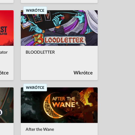
WKRÓTCE
ator
BLOODLETTER
ótce
Wkrótce
WKRÓTCE
After the Wane