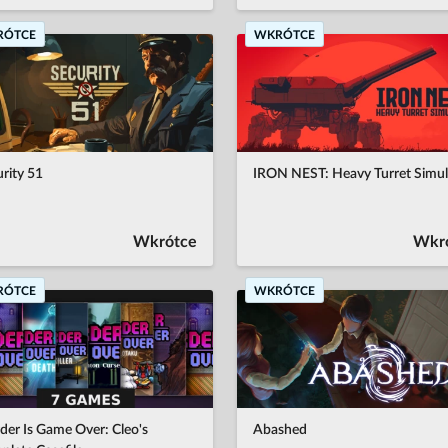
RÓTCE
WKRÓTCE
rity 51
IRON NEST: Heavy Turret Simul
Wkrótce
Wkr
RÓTCE
WKRÓTCE
er Is Game Over: Cleo's
Abashed