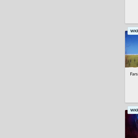
WK
Fars
WK