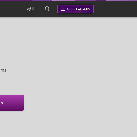
0
GOG GALAXY
arną
ry