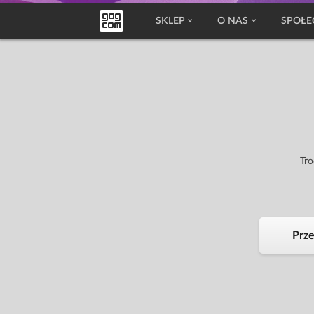
SKLEP
O NAS
SPOŁE
Tro
Prze