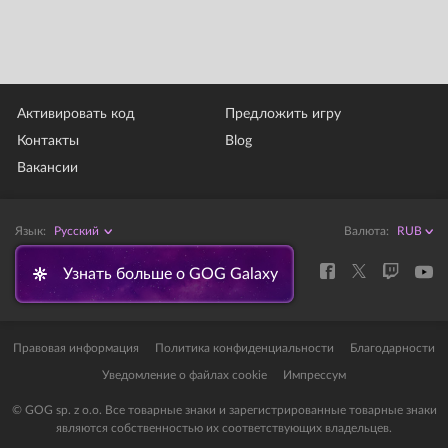
Активировать код
Предложить игру
Контакты
Blog
Вакансии
Язык:
Pусский
Валюта:
Узнать больше о GOG Galaxy
Правовая информация
Политика конфиденциальности
Благодарности
Уведомление о файлах cookie
Импрессум
© GOG sp. z o.o. Все товарные знаки и зарегистрированные товарные знаки
являются собственностью их соответствующих владельцев.