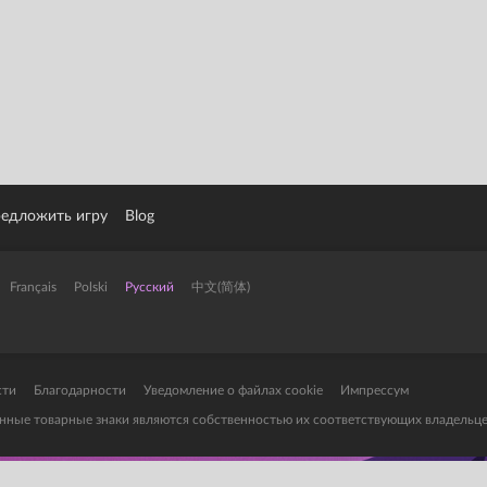
едложить игру
Blog
Français
Polski
Pусский
中文(简体)
сти
Благодарности
Уведомление о файлах cookie
Импрессум
ванные товарные знаки являются собственностью их соответствующих владельце
horized to show the cookie declaration for domain group ID 6c7e33